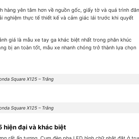
h hàng yên tâm hơn về nguồn gốc, giấy tờ và quá trình đă
i nghiệm thực tế thiết kế và cảm giác lái trước khi quyết
h giá là mẫu xe tay ga khác biệt nhất trong phân khúc
rang bị an toàn tốt, mẫu xe nhanh chóng trở thành lựa chọn
onda Square X125 – Trắng
onda Square X125 – Trắng
hiện đại và khác biệt
ng rất ấn tượng. Cụm đèn pha LED hình chữ nhật đặt ở tru