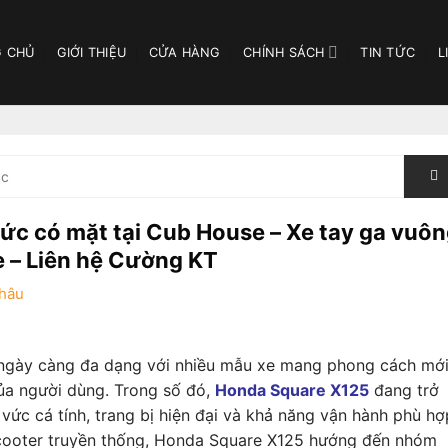
 CHỦ
GIỚI THIỆU
CỬA HÀNG
CHÍNH SÁCH
TIN TỨC
L
ức có mặt tại Cub House – Xe tay ga vuô
e – Liên hệ Cường KT
hâu
g ngày càng đa dạng với nhiều mẫu xe mang phong cách mớ
ủa người dùng. Trong số đó,
Honda Square X125
đang trở
 vức cá tính, trang bị hiện đại và khả năng vận hành phù hợ
 scooter truyền thống, Honda Square X125 hướng đến nhóm