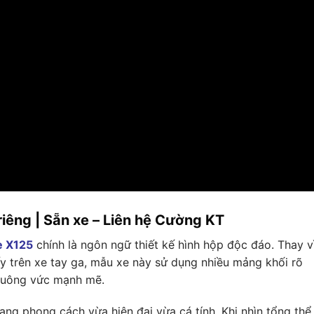
riêng | Sẵn xe – Liên hệ Cường KT
e X125
chính là ngôn ngữ thiết kế hình hộp độc đáo. Thay v
trên xe tay ga, mẫu xe này sử dụng nhiều mảng khối rõ
 vuông vức mạnh mẽ.
ng phong cách vừa hiện đại vừa cá tính. Khi nhìn tổng thể,