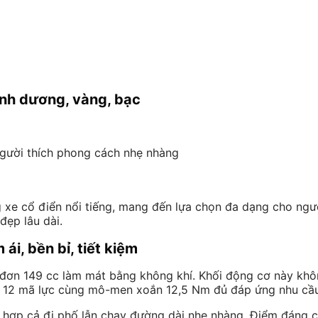
nh dương, vàng, bạc
người thích phong cách nhẹ nhàng
xe cổ điển nổi tiếng, mang đến lựa chọn đa dạng cho ngư
đẹp lâu dài.
 ái, bền bỉ, tiết kiệm
đơn 149 cc làm mát bằng không khí. Khối động cơ này kh
g 12 mã lực cùng mô-men xoắn 12,5 Nm đủ đáp ứng nhu cầu
hợp cả đi phố lẫn chạy đường dài nhẹ nhàng. Điểm đáng ch