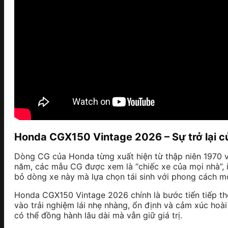
Honda CGX150 Vintage 2026 – Sự trở lại củ
Dòng CG của Honda từng xuất hiện từ thập niên 1970 và
năm, các mẫu CG được xem là “chiếc xe của mọi nhà”, ít
bỏ dòng xe này mà lựa chọn tái sinh với phong cách mớ
Honda CGX150 Vintage 2026 chính là bước tiến tiếp th
vào trải nghiệm lái nhẹ nhàng, ổn định và cảm xúc hoà
có thể đồng hành lâu dài mà vẫn giữ giá trị.