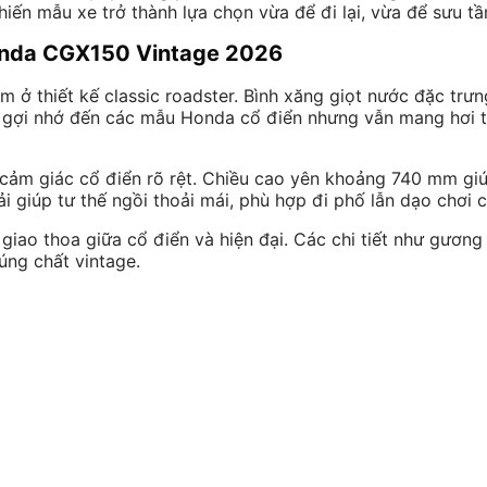
khiến mẫu xe trở thành lựa chọn vừa để đi lại, vừa để sưu tầ
 Honda CGX150 Vintage 2026
 thiết kế classic roadster. Bình xăng giọt nước đặc trưn
e gợi nhớ đến các mẫu Honda cổ điển nhưng vẫn mang hơi t
i cảm giác cổ điển rõ rệt. Chiều cao yên khoảng 740 mm gi
ải giúp tư thế ngồi thoải mái, phù hợp đi phố lẫn dạo chơi c
t giao thoa giữa cổ điển và hiện đại. Các chi tiết như gươn
úng chất vintage.