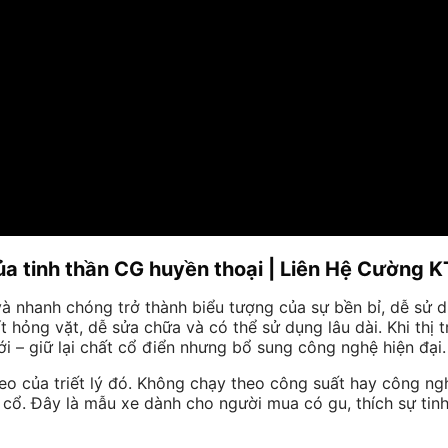
a tinh thần CG huyền thoại | Liên Hệ Cường K
 nhanh chóng trở thành biểu tượng của sự bền bỉ, dễ sử dụ
 hỏng vặt, dễ sửa chữa và có thể sử dụng lâu dài. Khi thị 
i – giữ lại chất cổ điển nhưng bổ sung công nghệ hiện đại.
eo của triết lý đó. Không chạy theo công suất hay công ng
i cổ. Đây là mẫu xe dành cho người mua có gu, thích sự tin