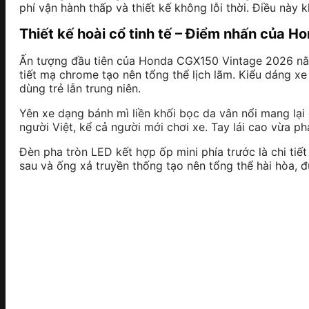
phí vận hành thấp và thiết kế không lỗi thời. Điều này 
Thiết kế hoài cổ tinh tế – Điểm nhấn của
Ấn tượng đầu tiên của Honda CGX150 Vintage 2026 nằm ở
tiết mạ chrome tạo nên tổng thể lịch lãm. Kiểu dáng x
dùng trẻ lẫn trung niên.
Yên xe dạng bánh mì liền khối bọc da vân nổi mang lạ
người Việt, kể cả người mới chơi xe. Tay lái cao vừa ph
Đèn pha tròn LED kết hợp ốp mini phía trước là chi tiế
sau và ống xả truyền thống tạo nên tổng thể hài hòa, đ