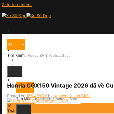
Skip to content
Trang chủ
Giới thiệu
Cửa hàng
Chính sách
Tìm kiếm:
Chính sách thanh toán
Chính sách vận chuyển
Chính sách bảo hành
Tin tức
Liên hệ
Honda CGX150 Vintage 2026 đã về Cub
Posted on
16/04/2026
by
Nguyễn Quang Châu
Tìm kiếm:
16
Th4