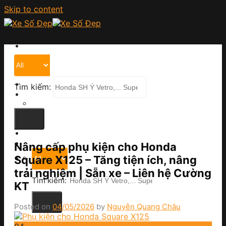
Skip to content
Trang chủ
Giới thiệu
Cửa hàng
Tìm kiếm:
Chính sách
Chính sách thanh toán
Chính sách vận chuyển
Chính sách bảo hành
Tin tức
Liên hệ
Nâng cấp phụ kiện cho Honda
Square X125 – Tăng tiện ích, nâng
trải nghiệm | Sẵn xe – Liên hệ Cường
Tìm kiếm:
KT
Posted on
04/05/2026
by
Nguyễn Quang Châu