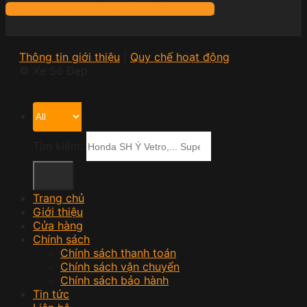
GỌI NGAY MR CƯỜNG TƯ VẤN NHANH
Thông tin giới thiệu
|
Quy chế hoạt động
© Xe Số Đẹp
Tìm kiếm:
Trang chủ
Giới thiệu
Cửa hàng
Chính sách
Chính sách thanh toán
Chính sách vận chuyển
Chính sách bảo hành
Tin tức