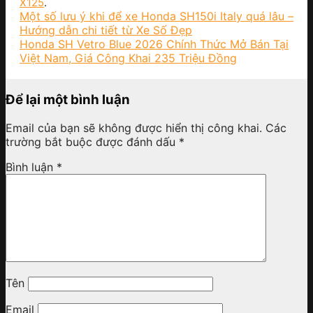
X125
.
Một số lưu ý khi để xe Honda SH150i Italy quá lâu –
Hướng dẫn chi tiết từ Xe Số Đẹp
Honda SH Vetro Blue 2026 Chính Thức Mở Bán Tại
Việt Nam, Giá Công Khai 235 Triệu Đồng
Để lại một bình luận
Email của bạn sẽ không được hiển thị công khai.
Các
trường bắt buộc được đánh dấu
*
Bình luận
*
Tên
Email