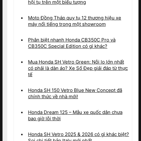
hội tụ trên một biểu tượng
Moto Đồng Tháp quy tụ 12 thương hiệu xe
máy nổi tiếng trong một showroom
Phân biệt nhanh Honda CB350C Pro và
CB350C Special Edition có gì khác?
Mua Honda SH Vetro Green: Nỗi lo lớn nhất
có phải là dàn áo? Xe Số Đẹp giải đáp từ thực
tế
Honda SH 150 Vetro Blue New Concept đã
chính thức về nhà mới!
Honda Dream 125 – Mẫu xe quốc dân chưa
bao giờ lỗi thời
Honda SH Vetro 2025 & 2026 có gì khác biệt?
Soi chi tiết bản Italy mới nhất