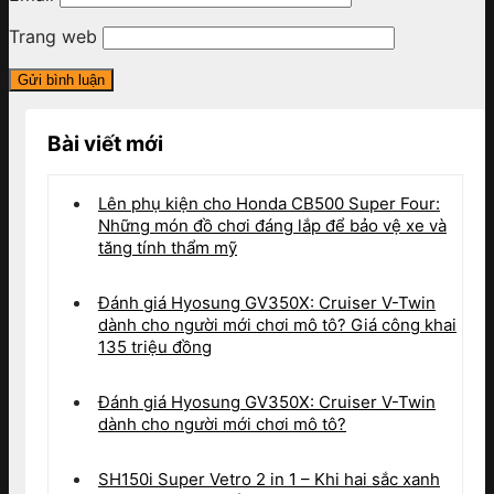
Trang web
Bài viết mới
Lên phụ kiện cho Honda CB500 Super Four:
Những món đồ chơi đáng lắp để bảo vệ xe và
tăng tính thẩm mỹ
Đánh giá Hyosung GV350X: Cruiser V-Twin
dành cho người mới chơi mô tô? Giá công khai
135 triệu đồng
Đánh giá Hyosung GV350X: Cruiser V-Twin
dành cho người mới chơi mô tô?
SH150i Super Vetro 2 in 1 – Khi hai sắc xanh