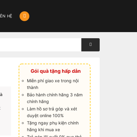
IÊN HỆ
Gói quà tặng hấp dẫn
Miễn phí giao xe trong nội
thành
là
Bảo hành chính hãng 3 năm
chính hãng
t
Làm hồ sơ trả góp và xét
duyệt online 100%
Tặng ngay phụ kiện chính
hãng khi mua xe
Trả góp lãi suất 0% qua thẻ