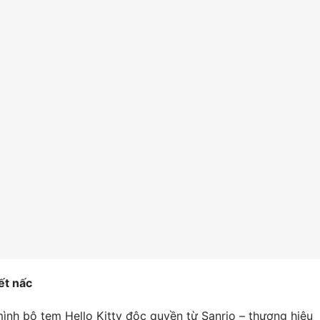
ết nấc
mình bộ tem Hello Kitty độc quyền từ Sanrio – thương hiệu