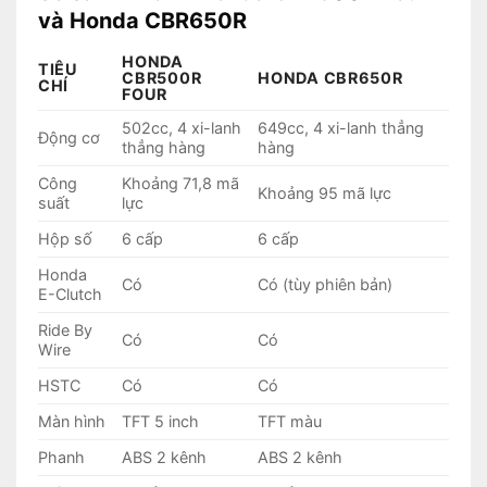
và Honda CBR650R
HONDA
TIÊU
CBR500R
HONDA CBR650R
CHÍ
FOUR
502cc, 4 xi-lanh
649cc, 4 xi-lanh thẳng
Động cơ
thẳng hàng
hàng
Công
Khoảng 71,8 mã
Khoảng 95 mã lực
suất
lực
Hộp số
6 cấp
6 cấp
Honda
Có
Có (tùy phiên bản)
E-Clutch
Ride By
Có
Có
Wire
HSTC
Có
Có
Màn hình
TFT 5 inch
TFT màu
Phanh
ABS 2 kênh
ABS 2 kênh