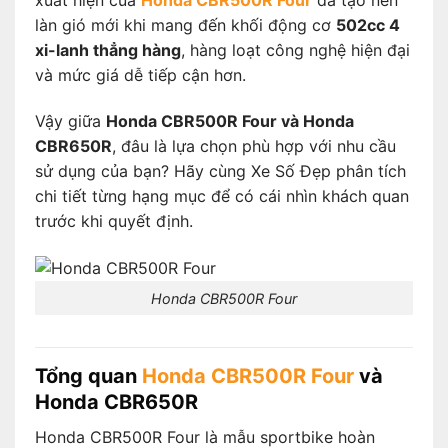
xuất hiện của
Honda CBR500R Four
đã tạo nên
làn gió mới khi mang đến khối động cơ
502cc 4
xi-lanh thẳng hàng
, hàng loạt công nghệ hiện đại
và mức giá dễ tiếp cận hơn.
Vậy giữa
Honda CBR500R Four và Honda
CBR650R
, đâu là lựa chọn phù hợp với nhu cầu
sử dụng của bạn? Hãy cùng Xe Số Đẹp phân tích
chi tiết từng hạng mục để có cái nhìn khách quan
trước khi quyết định.
Honda CBR500R Four
Tổng quan
Honda CBR500R Four
và
Honda CBR650R
Honda CBR500R Four là mẫu sportbike hoàn