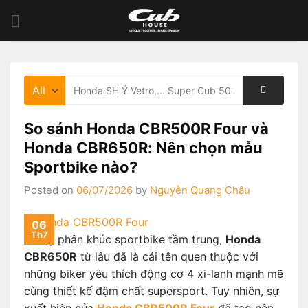
Skip
to
content
Tìm
kiếm:
So sánh Honda CBR500R Four và
Honda CBR650R: Nên chọn mẫu
Sportbike nào?
Posted on
06/07/2026
by
Nguyễn Quang Châu
06
Th7
Trong phân khúc sportbike tầm trung,
Honda
CBR650R
từ lâu đã là cái tên quen thuộc với
những biker yêu thích động cơ 4 xi-lanh mạnh mẽ
cùng thiết kế đậm chất supersport. Tuy nhiên, sự