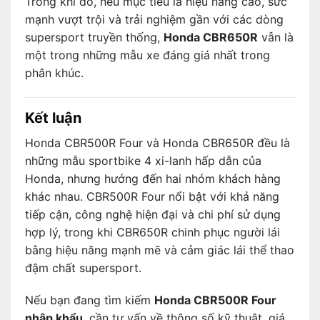
Trong khi đó, nếu mục tiêu là hiệu năng cao, sức
mạnh vượt trội và trải nghiệm gần với các dòng
supersport truyền thống,
Honda CBR650R
vẫn là
một trong những mẫu xe đáng giá nhất trong
phân khúc.
Kết luận
Honda CBR500R Four và Honda CBR650R đều là
những mẫu sportbike 4 xi-lanh hấp dẫn của
Honda, nhưng hướng đến hai nhóm khách hàng
khác nhau. CBR500R Four nổi bật với khả năng
tiếp cận, công nghệ hiện đại và chi phí sử dụng
hợp lý, trong khi CBR650R chinh phục người lái
bằng hiệu năng mạnh mẽ và cảm giác lái thể thao
đậm chất supersport.
Nếu bạn đang tìm kiếm
Honda CBR500R Four
nhập khẩu
, cần tư vấn về thông số kỹ thuật, giá