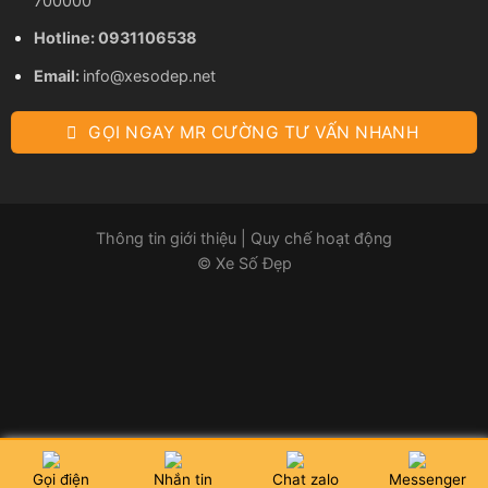
700000
Hotline:
0931106538
Email:
info@xesodep.net
GỌI NGAY MR CƯỜNG TƯ VẤN NHANH
Thông tin giới thiệu
|
Quy chế hoạt động
© Xe Số Đẹp
Gọi điện
Nhắn tin
Chat zalo
Messenger