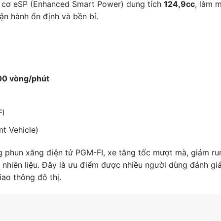
g cơ eSP (Enhanced Smart Power) dung tích
124,9cc
, làm 
ận hành ổn định và bền bỉ.
00 vòng/phút
FI
nt Vehicle)
 phun xăng điện tử PGM-FI, xe tăng tốc mượt mà, giảm ru
 nhiên liệu. Đây là ưu điểm được nhiều người dùng đánh gi
iao thông đô thị.