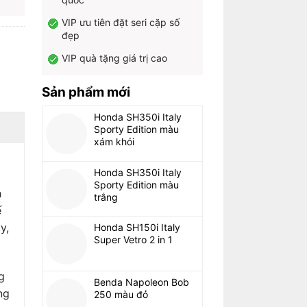
VIP ưu tiên đặt seri cặp số
đẹp
VIP quà tặng giá trị cao
Sản phẩm mới
Honda SH350i Italy
Sporty Edition màu
xám khói
Honda SH350i Italy
Sporty Edition màu
h
trắng
ế
y,
Honda SH150i Italy
Super Vetro 2 in 1
g
Benda Napoleon Bob
ng
250 màu đỏ