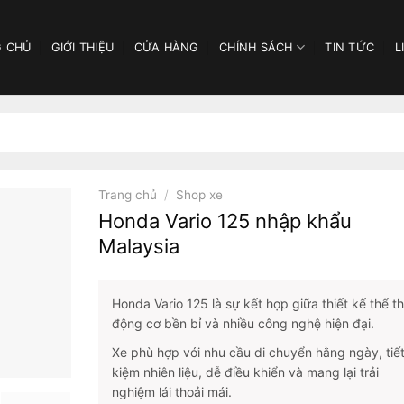
 CHỦ
GIỚI THIỆU
CỬA HÀNG
CHÍNH SÁCH
TIN TỨC
L
Trang chủ
/
Shop xe
Honda Vario 125 nhập khẩu
Malaysia
Honda Vario 125 là sự kết hợp giữa thiết kế thể t
động cơ bền bỉ và nhiều công nghệ hiện đại.
Xe phù hợp với nhu cầu di chuyển hằng ngày, tiế
kiệm nhiên liệu, dễ điều khiển và mang lại trải
nghiệm lái thoải mái.