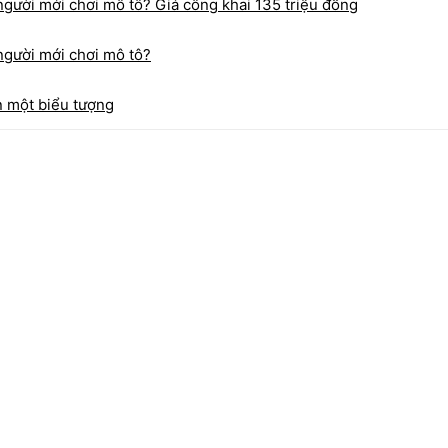
ười mới chơi mô tô? Giá công khai 135 triệu đồng
gười mới chơi mô tô?
ên một biểu tượng