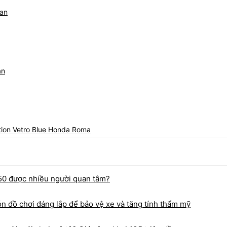
an
an
ition Vetro Blue Honda Roma
50 được nhiều người quan tâm?
đồ chơi đáng lắp để bảo vệ xe và tăng tính thẩm mỹ