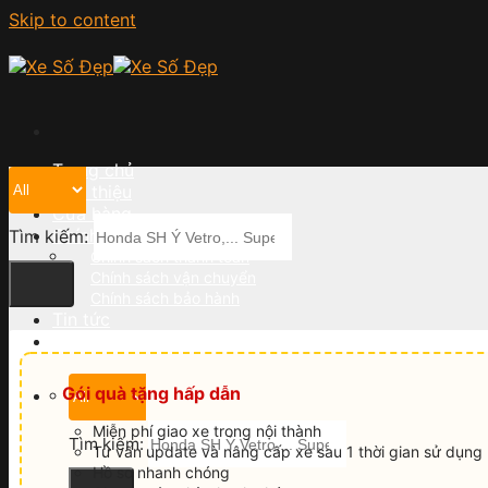
Skip to content
Trang chủ
Giới thiệu
Cửa hàng
Chính sách
Tìm kiếm:
Chính sách thanh toán
Chính sách vận chuyển
Chính sách bảo hành
Tin tức
Liên hệ
Gói quà tặng hấp dẫn
Miễn phí giao xe trong nội thành
Tìm kiếm:
Tư vấn update và nâng cấp xe sau 1 thời gian sử dụng
Hồ sơ nhanh chóng