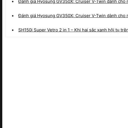
Đánh giá Hyosung GV350X: Cruiser V-Twin dành cho ng
Đánh giá Hyosung GV350X: Cruiser V-Twin dành cho n
SH150i Super Vetro 2 in 1 – Khi hai sắc xanh hội tụ tr