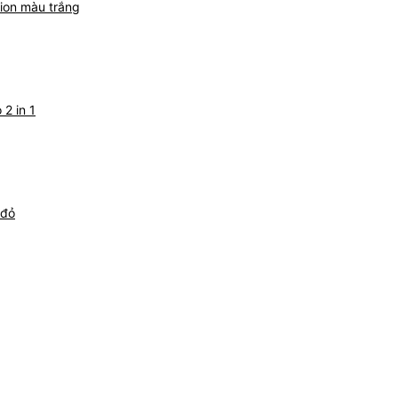
tion màu trắng
 2 in 1
 đỏ