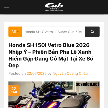
Skip
to
content
Tìm
kiếm:
Honda SH 150i Vetro Blue 2026
Nhập Ý – Phiên Bản Pha Lê Xanh
Hiếm Gặp Đang Có Mặt Tại Xe Số
Đẹp
Posted on
22/06/2026
by
Nguyễn Quang Châu
22
Th6