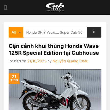
Skip
to
content
Tìm
kiếm:
Cận cảnh khui thùng Honda Wave
125R Special Edition tại Cubhouse
Posted on
21/10/2025
by
Nguyễn Quang Châu
21
Th10