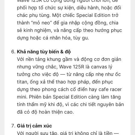
Wave 125R có cộng đồng người chơi lớn, dễ
phối hợp tổ chức sự kiện, diễu hành, hoặc đổi
chác phụ tùng. Một chiếc Special Edition trở
thành “mỏ neo” để gia nhập cộng đồng, chia
sẻ kinh nghiệm, và nâng cấp theo hướng phục
dựng hoặc cá nhân hóa, tùy gu.
Khả năng tùy biến & độ
Với nền tảng khung gầm và động cơ đơn giản
nhưng vững chắc, Wave 125R là canvas lý
tưởng cho việc độ — từ nâng cấp nhẹ như ốc
titan, ống xả thể thao hợp pháp, đến phục
dựng theo phong cách cổ điển hay cafe racer
mini. Phiên bản Special Edition càng làm tăng
tính thẩm mỹ khi độ, vì các chi tiết nguyên bản
đã có độ hoàn thiện cao.
Giá trị cảm xúc
Với người sưu tập, giá trị không chỉ là tiền —