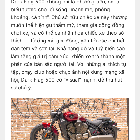
Dark Flag 500 không chỉ là phương tiện, nó là
biểu tượng cho lối sống “mạnh mẽ, phóng
khoáng, cá tính”. Chủ sở hữu chiếc xe này thường
muốn thể hiện gu thẩm mỹ, tham gia cộng đồng
chơi xe, và có thể cá nhân hoá chiếc xe theo sở
thích — từ ống xả, ghi-đông, yên tới các chi tiết
dán tem và sơn lại. Khả năng độ và tuỳ biến cao
làm tăng giá trị cảm xúc, khiến xe trở thành một
phần của bản sắc người lái. Với những ai thích tụ
tập, chạy club hoặc chụp ảnh nội dung mạng xã
hội, Dark Flag 500 có “visual” mạnh, dễ thu hút
sự chú ý.