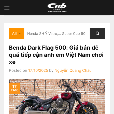
Skip
to
content
Tìm
kiếm:
Benda Dark Flag 500: Giá bán dễ
quá tiếp cận anh em Việt Nam chơi
xe
Posted on
17/10/2025
by
Nguyễn Quang Châu
17
Th10