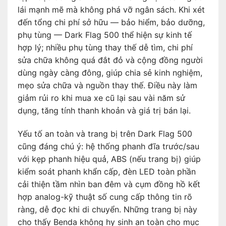
lái mạnh mẽ mà không phá vỡ ngân sách. Khi xét
đến tổng chi phí sở hữu — bảo hiểm, bảo dưỡng,
phụ tùng — Dark Flag 500 thể hiện sự kinh tế
hợp lý; nhiều phụ tùng thay thế dễ tìm, chi phí
sửa chữa không quá đắt đỏ và cộng đồng người
dùng ngày càng đông, giúp chia sẻ kinh nghiệm,
mẹo sửa chữa và nguồn thay thế. Điều này làm
giảm rủi ro khi mua xe cũ lại sau vài năm sử
dụng, tăng tính thanh khoản và giá trị bán lại.
Yếu tố an toàn và trang bị trên Dark Flag 500
cũng đáng chú ý: hệ thống phanh đĩa trước/sau
với kẹp phanh hiệu quả, ABS (nếu trang bị) giúp
kiểm soát phanh khẩn cấp, đèn LED toàn phần
cải thiện tầm nhìn ban đêm và cụm đồng hồ kết
hợp analog-kỹ thuật số cung cấp thông tin rõ
ràng, dễ đọc khi di chuyển. Những trang bị này
cho thấy Benda không hy sinh an toàn cho mục